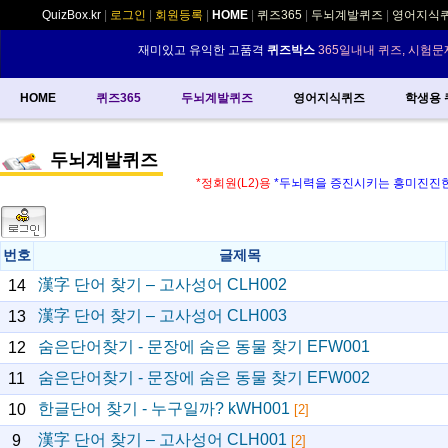
QuizBox.kr
|
로그인
|
회원등록
|
HOME
|
퀴즈365
|
두뇌계발퀴즈
|
영어지식
재미있고 유익한 고품격
퀴즈박스
365일내내 퀴즈, 시험문
HOME
퀴즈365
두뇌계발퀴즈
영어지식퀴즈
학생용 
두뇌계발퀴즈
*정회원(L2)용
*두뇌력을 증진시키는 흥미진진
번호
글제목
漢字 단어 찾기 – 고사성어 CLH002
14
漢字 단어 찾기 – 고사성어 CLH003
13
숨은단어찾기 - 문장에 숨은 동물 찾기 EFW001
12
숨은단어찾기 - 문장에 숨은 동물 찾기 EFW002
11
한글단어 찾기 - 누구일까? kWH001
10
[2]
漢字 단어 찾기 – 고사성어 CLH001
9
[2]