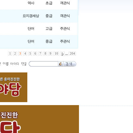
역사
초급
객관식
요지경세상
중급
객관식
단어
고급
주관식
단어
중급
주관식
1
2
3
4
5
6
7
8
9
10
,,,
204