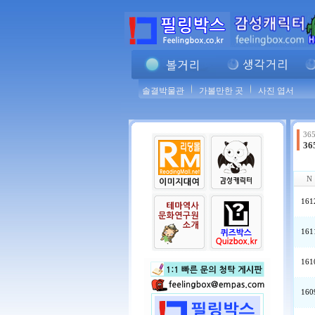
솔결박물관
가볼만한 곳
사진 엽서
365
3
161
161
161
160