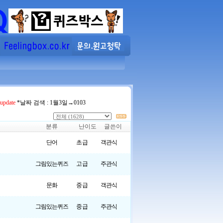
pdate
*날짜 검색 : 1월3일→0103
분류
난이도
글쓴이
단어
초급
객관식
그림있는퀴즈
고급
주관식
문화
중급
객관식
그림있는퀴즈
중급
주관식