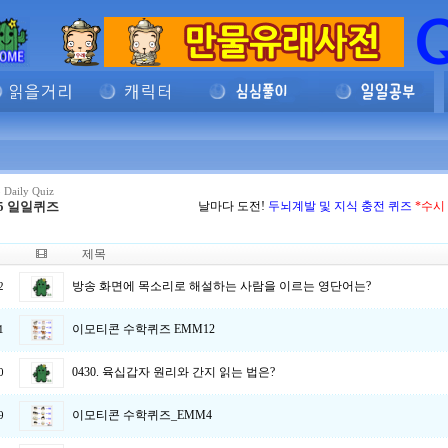
 Daily Quiz
65 일일퀴즈
날마다 도전!
두뇌계발 및 지식 충전 퀴즈
*수시 u
제목
N
방송 화면에 목소리로 해설하는 사람을 이르는 영단어는?
2
이모티콘 수학퀴즈 EMM12
1
0430. 육십갑자 원리와 간지 읽는 법은?
0
이모티콘 수학퀴즈_EMM4
9