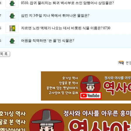
0510. 잡귀 물리치는 퇴귀 벽사부로 쓰인 암행어사 상징물은?
8
삼킨 지 3주일 지나 목에서 튀어나온 물질은?
7
자르면 노란 액체가 나오는 데서 비롯된 식물 이름은? 0730
6
어원을 직역하면 ‘쓴 풀’인 식물은?
5