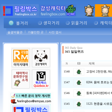
솔결박물관
가볼만한 곳
사진 엽서
365 Daily Quiz
365 일일퀴즈
제목
N
고정비 2천만원, 매
1548
0204. 몸에 흐르는
1547
동화 [피터팬]에서 해
1546
1123. 현종을 사
1545