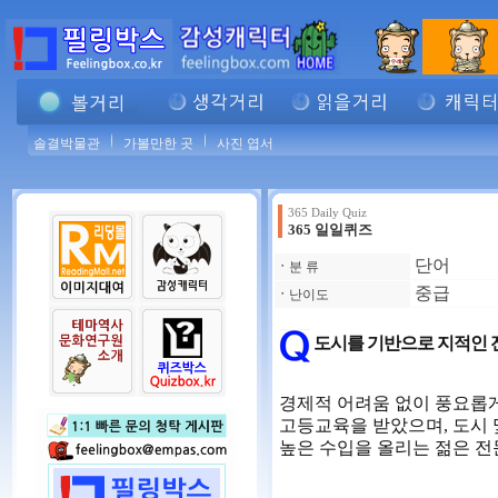
솔결박물관
가볼만한 곳
사진 엽서
365 Daily Quiz
365 일일퀴즈
단어
ㆍ
분 류
중급
ㆍ
난이도
도시를 기반으로 지적인 
경제적 어려움 없이 풍요롭게
고등교육을 받았으며, 도시 
높은 수입을 올리는 젊은 전