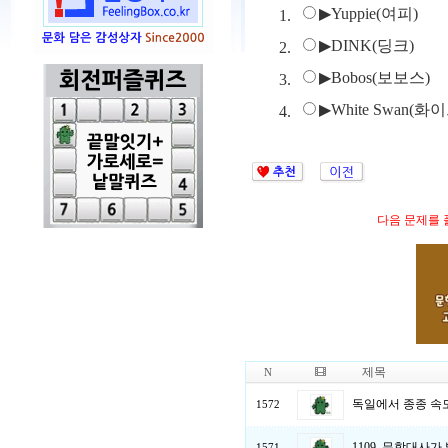
▶Yuppie(여피)
1.
▶DINK(딩크)
2.
▶Bobos(보보스)
3.
▶White Swan(화
4.
다음 문제를
제목
N
독일에서 종종 속
1572
1109. 무학대사
1571